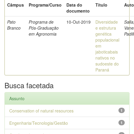
Câmpus
Programa/Curso
Data do
Título
Auto
documento
Pato
Programa de
10-Out-2019
Diversidade
Salla
Branco
Pós-Graduação
e estrutura
Vane
em Agronomia
genética
Padil
populacional
em
jaboticabais
nativos no
sudoeste do
Paraná
Busca facetada
Assunto
Conservation of natural resources
1
Engenharia/Tecnologia/Gestão
1