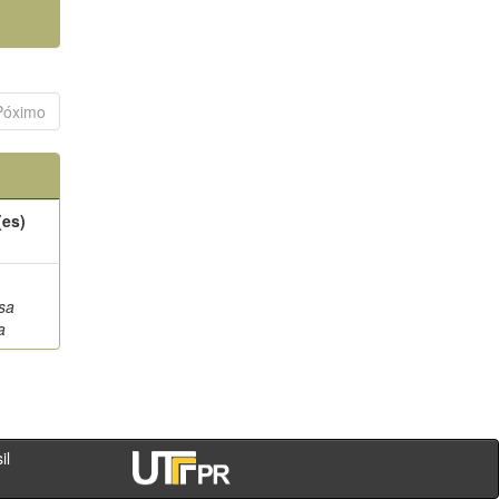
Póximo
(es)
sa
a
- PR - Brasil