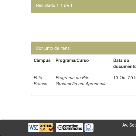
Resultado 1-1 de 1.
Conjunto de itens:
Câmpus
Programa/Curso
Data do
document
Pato
Programa de Pós-
10-Out-201
Branco
Graduação em Agronomia
Av. Sete de Se