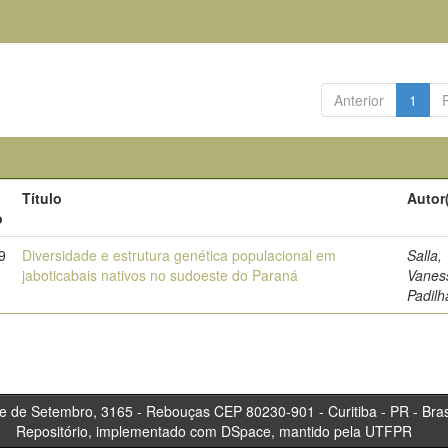
Anterior
1
Título
Autor
o
9
Diversidade e estrutura genética populacional em
Salla,
jaboticabais nativos no sudoeste do Paraná
Vanes
Padilh
tembro, 3165 - Rebouças CEP 80230-901 - Curitiba 
Repositório, implementado com DSpace, mantido pela UTFPR