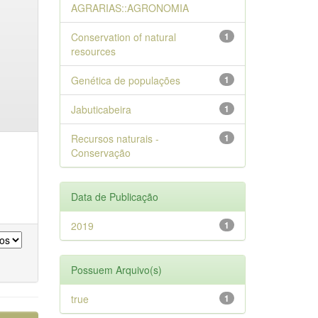
AGRARIAS::AGRONOMIA
Conservation of natural
1
resources
Genética de populações
1
Jabuticabeira
1
Recursos naturais -
1
Conservação
Data de Publicação
2019
1
Possuem Arquivo(s)
true
1