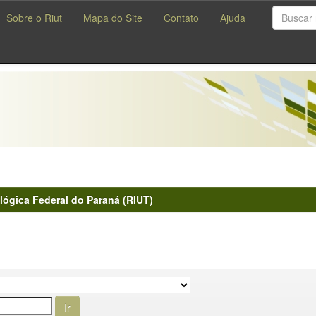
Sobre o Riut
Mapa do Site
Contato
Ajuda
lógica Federal do Paraná (RIUT)