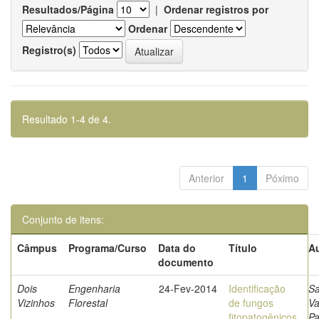
Resultados/Página
|
Ordenar registros por
Ordenar
Registro(s)
Resultado 1-4 de 4.
Anterior
1
Póximo
Conjunto de itens:
Câmpus
Programa/Curso
Data do
Título
Au
documento
Dois
Engenharia
24-Fev-2014
Identificação
Sa
Vizinhos
Florestal
de fungos
V
fitopatogênicos
Pa