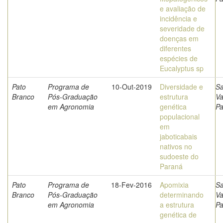
e avaliação de
incidência e
severidade de
doenças em
diferentes
espécies de
Eucalyptus sp
Pato
Programa de
10-Out-2019
Diversidade e
Sa
Branco
Pós-Graduação
estrutura
V
em Agronomia
genética
Pa
populacional
em
jaboticabais
nativos no
sudoeste do
Paraná
Pato
Programa de
18-Fev-2016
Apomixia
Sa
Branco
Pós-Graduação
determinando
V
em Agronomia
a estrutura
Pa
genética de