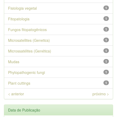
Fisiologia vegetal
1
Fitopatologia
1
Fungos fitopatogênicos
1
Microsatellites (Genetics)
1
Microssatélites (Genética)
1
Mudas
1
Phytopathogenic fungi
1
Plant cuttings
1
< anterior
próximo >
Data de Publicação