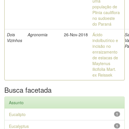
uma
população de
Plinia cauliflora
no sudoeste
do Paraná
Dois
Agronomia
26-Nov-2018
Ácido
Sa
Vizinhos
indolbutírico e
V
incisão no
Pa
enraizamento
de estacas de
Maytenus
ilicifolia Mart.
ex Reissek
Busca facetada
Assunto
Eucalipto
1
Eucalyptus
1