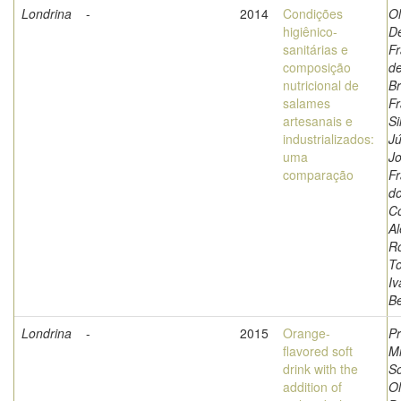
Londrina
-
2014
Condições
Ol
higiênico-
D
sanitárias e
Fr
composição
de
nutricional de
Br
salames
Fr
artesanais e
Si
industrializados:
Jú
uma
J
comparação
Fr
do
Co
A
Ro
To
Iv
Be
Londrina
-
2015
Orange-
Pr
flavored soft
Mi
drink with the
S
addition of
Ol