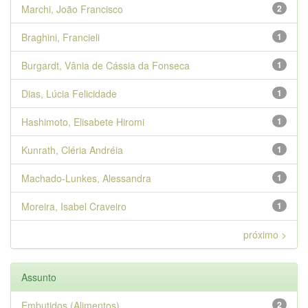
Marchi, João Francisco
2
Braghini, Francieli
1
Burgardt, Vânia de Cássia da Fonseca
1
Dias, Lúcia Felicidade
1
Hashimoto, Elisabete Hiromi
1
Kunrath, Cléria Andréia
1
Machado-Lunkes, Alessandra
1
Moreira, Isabel Craveiro
1
próximo >
Assunto
Embutidos (Alimentos)
2