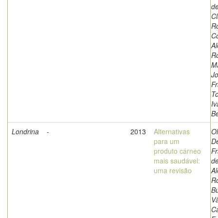
de
Cl
Ro
Co
A
Ro
Ma
J
Fr
To
Iv
Be
Londrina
-
2013
Alternativas
Ol
para um
D
produto cárneo
Fr
mais saudável:
de
uma revisão
A
Ro
Bu
Vâ
Cá