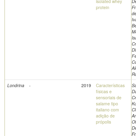
isolated whey
D
protein
Fr
de
Iv
Be
Mo
Is
Cr
Di
Fe
Co
A
R
Londrina
-
2019
Características
Sa
físicas e
Da
sensoriais de
Cr
salame tipo
Ku
italiano com
Cl
adição de
An
própolis
Ol
D
Fr