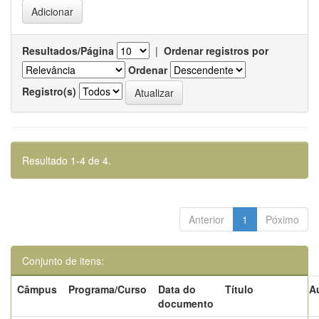
Resultados/Página
|
Ordenar registros por
Ordenar
Registro(s)
Resultado 1-4 de 4.
Anterior
1
Póximo
Conjunto de itens:
Câmpus
Programa/Curso
Data do
Título
A
documento