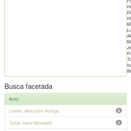
F
H
El
Hi
M
L
Al
Ma
J
Fr
To
Iv
Be
Busca facetada
Autor
Coelho, Alexandre Rodrigo
4
Tonial, Ivane Benedetti
4