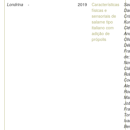
Londrina
-
2019
Características
Sav
físicas e
Dan
sensoriais de
Cri
salame tipo
Kun
italiano com
Clé
adição de
And
própolis
Oli
Dé
Fra
de;
Nov
Clá
Rob
Coe
Al
Rod
Mar
Jo
Fra
Ton
Iva
Ben