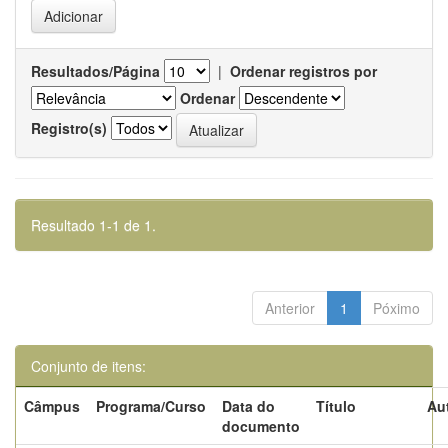
Resultados/Página
|
Ordenar registros por
Ordenar
Registro(s)
Resultado 1-1 de 1.
Anterior
1
Póximo
Conjunto de itens:
Câmpus
Programa/Curso
Data do
Título
Au
documento