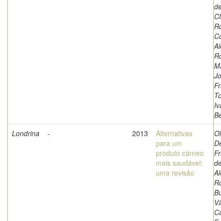
de
Cl
Ro
Co
A
Ro
Ma
J
Fr
To
Iv
Be
Londrina
-
2013
Alternativas
Ol
para um
D
produto cárneo
Fr
mais saudável:
de
uma revisão
A
Ro
Bu
Vâ
Cá