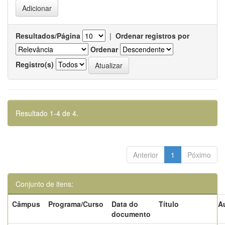
Resultados/Página
|
Ordenar registros por
Ordenar
Registro(s)
Resultado 1-4 de 4.
Anterior
1
Póximo
Conjunto de itens:
Câmpus
Programa/Curso
Data do
Título
A
documento