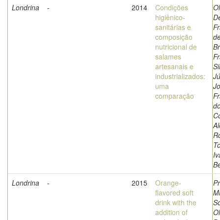
Londrina
-
2014
Condições
Ol
higiênico-
D
sanitárias e
Fr
composição
de
nutricional de
Br
salames
Fr
artesanais e
Si
industrializados:
Jú
uma
J
comparação
Fr
do
Co
A
Ro
To
Iv
Be
Londrina
-
2015
Orange-
Pr
flavored soft
Mi
drink with the
S
addition of
Ol