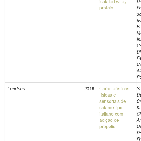
isolated whey
D
protein
Fr
de
Iv
Be
Mo
Is
Cr
Di
Fe
Co
A
R
Londrina
-
2019
Características
Sa
físicas e
Da
sensoriais de
Cr
salame tipo
Ku
italiano com
Cl
adição de
An
própolis
Ol
D
Fr