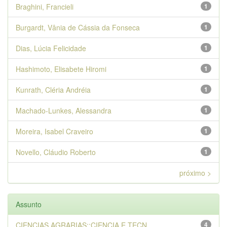
Braghini, Francieli
1
Burgardt, Vânia de Cássia da Fonseca
1
Dias, Lúcia Felicidade
1
Hashimoto, Elisabete Hiromi
1
Kunrath, Cléria Andréia
1
Machado-Lunkes, Alessandra
1
Moreira, Isabel Craveiro
1
Novello, Cláudio Roberto
1
próximo >
Assunto
CIENCIAS AGRARIAS::CIENCIA E TECN...
4