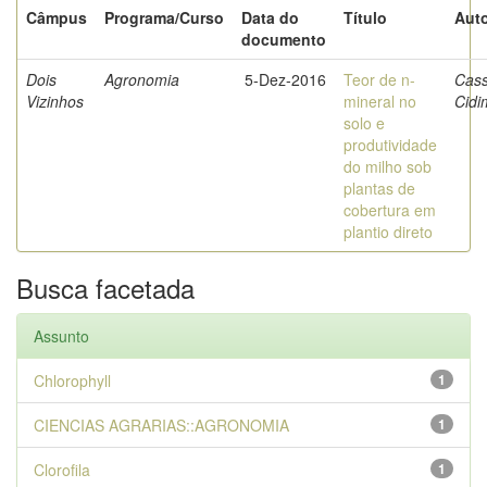
Câmpus
Programa/Curso
Data do
Título
Auto
documento
Dois
Agronomia
5-Dez-2016
Teor de n-
Cass
Vizinhos
mineral no
Cidi
solo e
produtividade
do milho sob
plantas de
cobertura em
plantio direto
Busca facetada
Assunto
Chlorophyll
1
CIENCIAS AGRARIAS::AGRONOMIA
1
Clorofila
1