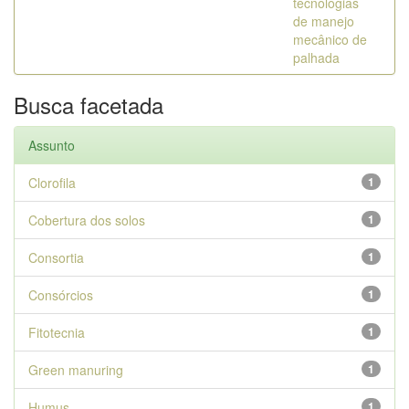
tecnologias
de manejo
mecânico de
palhada
Busca facetada
Assunto
Clorofila
1
Cobertura dos solos
1
Consortia
1
Consórcios
1
Fitotecnia
1
Green manuring
1
Humus
1