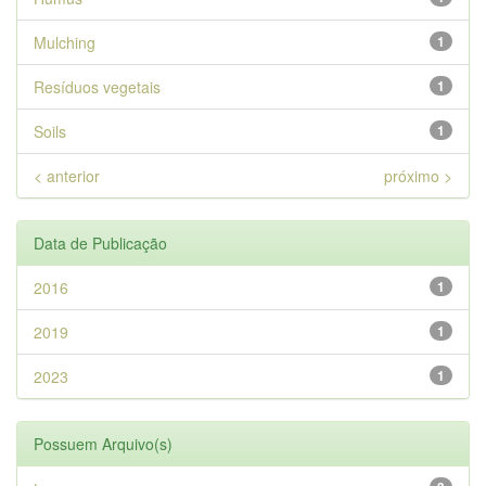
Mulching
1
Resíduos vegetais
1
Soils
1
< anterior
próximo >
Data de Publicação
2016
1
2019
1
2023
1
Possuem Arquivo(s)