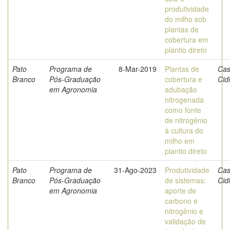
produtividade
do milho sob
plantas de
cobertura em
plantio direto
Pato
Programa de
8-Mar-2019
Plantas de
Cas
Branco
Pós-Graduação
cobertura e
Cid
em Agronomia
adubação
nitrogenada
como fonte
de nitrogênio
à cultura do
milho em
plantio direto
Pato
Programa de
31-Ago-2023
Produtividade
Cas
Branco
Pós-Graduação
de sistemas:
Cid
em Agronomia
aporte de
carbono e
nitrogênio e
validação de