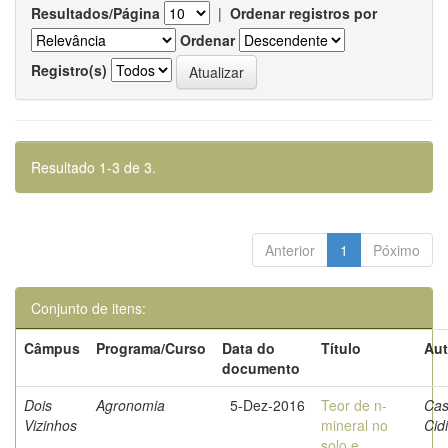
Resultados/Página
|
Ordenar registros por
Ordenar
Registro(s)
Resultado 1-3 de 3.
Anterior
1
Póximo
Conjunto de itens:
Câmpus
Programa/Curso
Data do
Título
Aut
documento
Dois
Agronomia
5-Dez-2016
Teor de n-
Cas
Vizinhos
mineral no
Cid
solo e