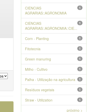
CIENCIAS
1
AGRARIAS::AGRONOMIA
CIENCIAS
1
AGRARIAS::AGRONOMIA::CIE...
Corn - Planting
1
Fitotecnia
1
Green manuring
1
Milho - Cultivo
1
Palha - Utilização na agricultura
1
Resíduos vegetais
1
Straw - Utilization
1
próximo >