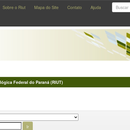
Sobre o Riut
Mapa do Site
Contato
Ajuda
lógica Federal do Paraná (RIUT)