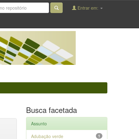
Entrar em:
Busca facetada
Assunto
Adubação verde
1