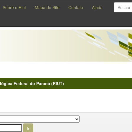
Sobre o Riut
Mapa do Site
Contato
Ajuda
lógica Federal do Paraná (RIUT)