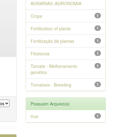
AGRARIAS::AGRONOMIA
Crops
1
Fertilization of plants
1
Fertilização de plantas
1
Fitotecnia
1
Tomate - Melhoramento
1
genético
Tomatoes - Breeding
1
Possuem Arquivo(s)
true
1