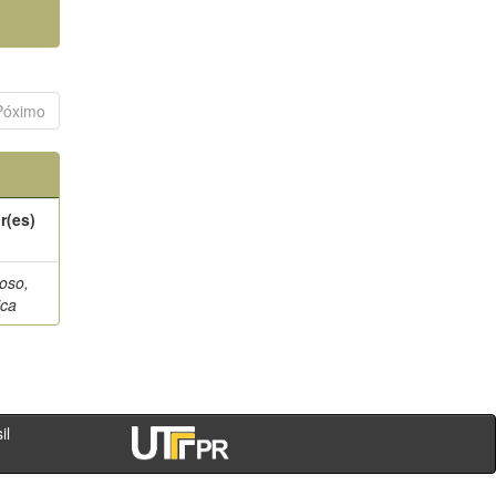
Póximo
r(es)
oso,
ica
- PR - Brasil