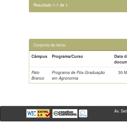
Resultado 1-1 de 1.
Conjunto de itens:
Câmpus
Programa/Curso
Data 
docum
Pato
Programa de Pós-Graduação
30-M
Branco
em Agronomia
Av. Sete de Se