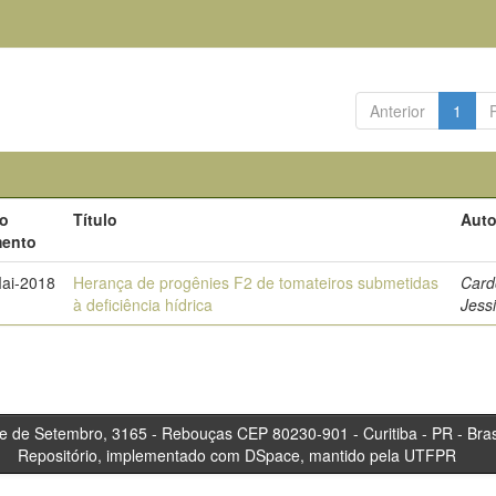
Anterior
1
do
Título
Auto
ento
ai-2018
Herança de progênies F2 de tomateiros submetidas
Card
à deficiência hídrica
Jess
tembro, 3165 - Rebouças CEP 80230-901 - Curitiba 
Repositório, implementado com DSpace, mantido pela UTFPR