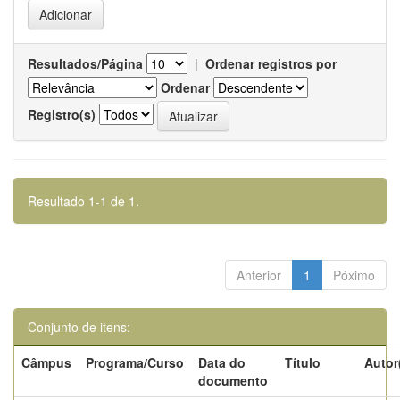
Resultados/Página
|
Ordenar registros por
Ordenar
Registro(s)
Resultado 1-1 de 1.
Anterior
1
Póximo
Conjunto de itens:
Câmpus
Programa/Curso
Data do
Título
Autor
documento