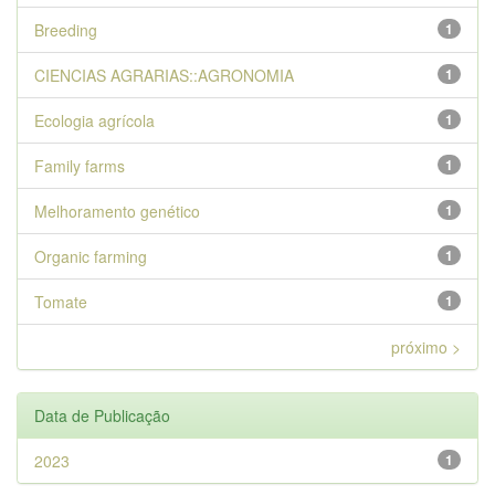
Breeding
1
CIENCIAS AGRARIAS::AGRONOMIA
1
Ecologia agrícola
1
Family farms
1
Melhoramento genético
1
Organic farming
1
Tomate
1
próximo >
Data de Publicação
2023
1