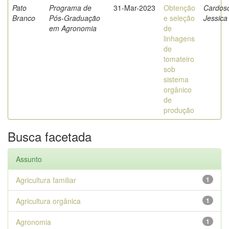
Pato
Programa de
31-Mar-2023
Obtenção
Cardos
Branco
Pós-Graduação
e seleção
Jessica
em Agronomia
de
linhagens
de
tomateiro
sob
sistema
orgânico
de
produção
Busca facetada
Assunto
Agricultura familiar
1
Agricultura orgânica
1
Agronomia
1