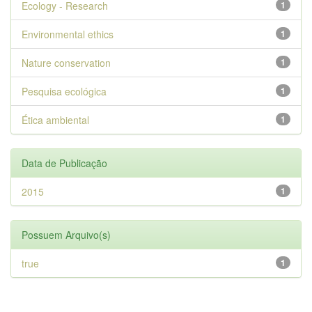
Ecology - Research
1
Environmental ethics
1
Nature conservation
1
Pesquisa ecológica
1
Ética ambiental
1
Data de Publicação
2015
1
Possuem Arquivo(s)
true
1