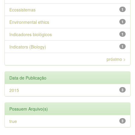
Ecossistemas
1
Environmental ethics
1
Indicadores biológicos
1
Indicators (Biology)
1
próximo >
Data de Publicação
2015
3
Possuem Arquivo(s)
true
3