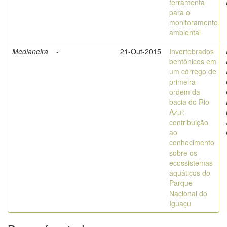
ferramenta
para o
monitoramento
ambiental
Medianeira
-
21-Out-2015
Invertebrados
bentônicos em
um córrego de
primeira
ordem da
bacia do Rio
Azul:
contribuição
ao
conhecimento
sobre os
ecossistemas
aquáticos do
Parque
Nacional do
Iguaçu