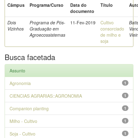
Câmpus
Programa/Curso
Data do
Título
Auto
documento
Dois
Programa de Pós-
11-Fev-2019
Cultivo
Bati
Vizinhos
Graduação em
consorciado
Van
Agroecossistemas
de milho e
Viei
soja
Busca facetada
Assunto
Agronomia
1
CIENCIAS AGRARIAS::AGRONOMIA
1
Companion planting
1
Milho - Cultivo
1
Soja - Cultivo
1