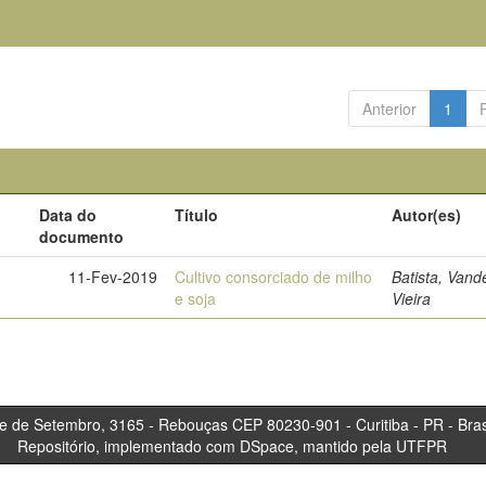
Anterior
1
Data do
Título
Autor(es)
documento
11-Fev-2019
Cultivo consorciado de milho
Batista, Vand
e soja
Vieira
tembro, 3165 - Rebouças CEP 80230-901 - Curitiba 
Repositório, implementado com DSpace, mantido pela UTFPR