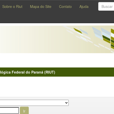
Sobre o Riut
Mapa do Site
Contato
Ajuda
lógica Federal do Paraná (RIUT)