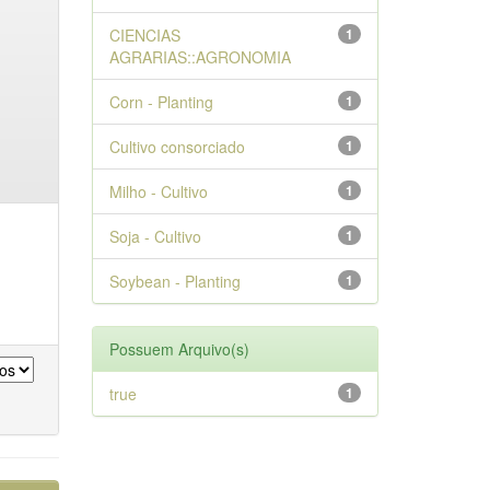
CIENCIAS
1
AGRARIAS::AGRONOMIA
Corn - Planting
1
Cultivo consorciado
1
Milho - Cultivo
1
Soja - Cultivo
1
Soybean - Planting
1
Possuem Arquivo(s)
true
1