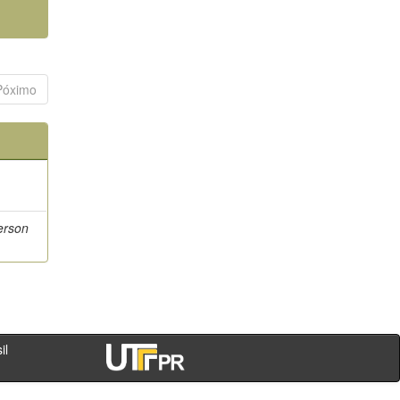
Póximo
erson
- PR - Brasil