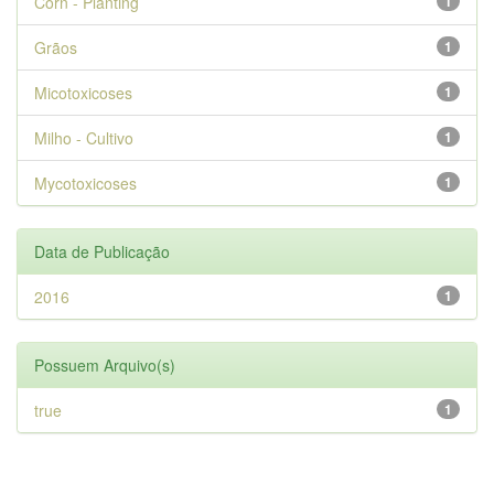
Corn - Planting
1
Grãos
1
Micotoxicoses
1
Milho - Cultivo
1
Mycotoxicoses
1
Data de Publicação
2016
1
Possuem Arquivo(s)
true
1