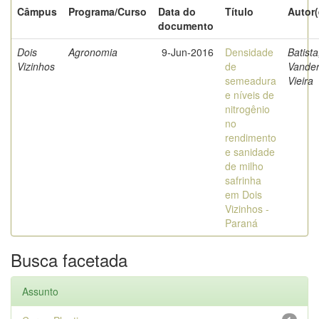
Câmpus
Programa/Curso
Data do
Título
Autor(
documento
Dois
Agronomia
9-Jun-2016
Densidade
Batista
Vizinhos
de
Vande
semeadura
Vieira
e níveis de
nitrogênio
no
rendimento
e sanidade
de milho
safrinha
em Dois
Vizinhos -
Paraná
Busca facetada
Assunto