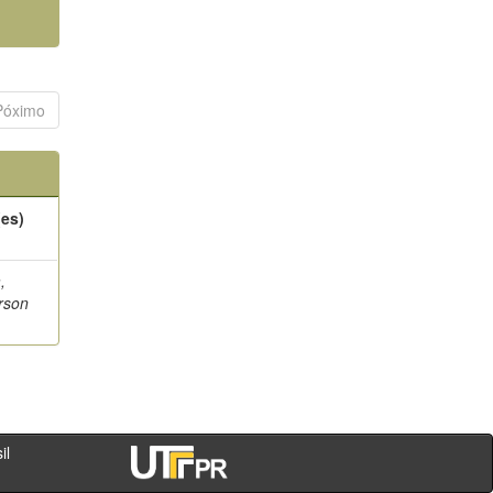
Póximo
(es)
,
rson
- PR - Brasil