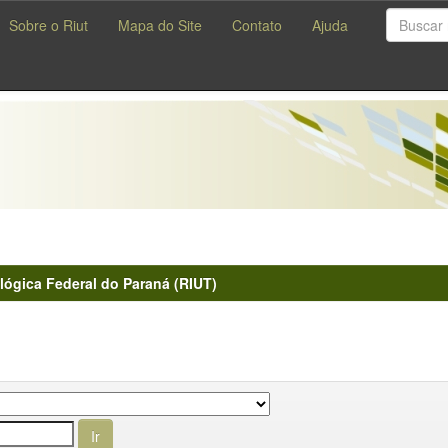
Sobre o Riut
Mapa do Site
Contato
Ajuda
lógica Federal do Paraná (RIUT)