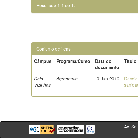
Resultado 1-1 de 1.
Conjunto de itens:
Câmpus
Programa/Curso
Data do
Título
documento
Dois
Agronomia
9-Jun-2016
Densid
Vizinhos
sanida
Av. Sete de Se