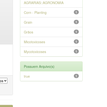
AGRARIAS::AGRONOMIA
Corn - Planting
1
Grain
1
Grãos
1
Micotoxicoses
1
Mycotoxicoses
1
Possuem Arquivo(s)
true
1