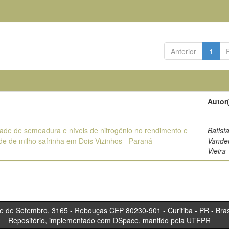
Anterior
1
Autor
ade de semeadura e níveis de nitrogênio no rendimento e
Batista
de de milho safrinha em Dois Vizinhos - Paraná
Vande
Vieira
tembro, 3165 - Rebouças CEP 80230-901 - Curitiba 
Repositório, implementado com DSpace, mantido pela UTFPR