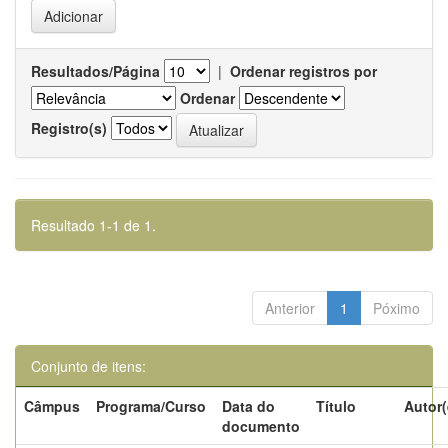
Resultados/Página
|
Ordenar registros por
Ordenar
Registro(s)
Resultado 1-1 de 1.
Anterior
1
Póximo
Conjunto de itens:
Câmpus
Programa/Curso
Data do
Título
Autor(
documento