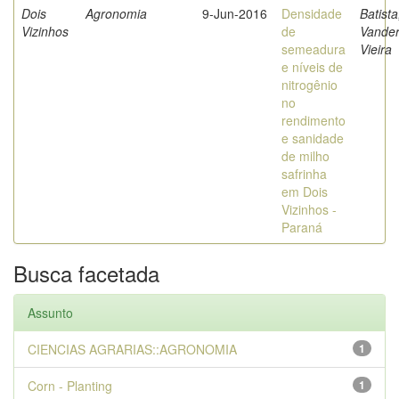
Dois
Agronomia
9-Jun-2016
Densidade
Batista
Vizinhos
de
Vande
semeadura
Vieira
e níveis de
nitrogênio
no
rendimento
e sanidade
de milho
safrinha
em Dois
Vizinhos -
Paraná
Busca facetada
Assunto
CIENCIAS AGRARIAS::AGRONOMIA
1
Corn - Planting
1