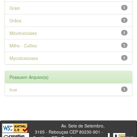
Grain
1
Grãos
1
Micotoxicoses
1
Milho - Cultivo
1
Mycotoxicoses
1
Possuem Arquivo(s)
true
1
Av. Sete de Setembro,
3165 - Rebouças CEP 80230-901 -