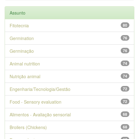
Assunto
Fitotecnia
80
Germination
76
Germinação
76
Animal nutrition
74
Nutrição animal
74
Engenharia/Tecnologia/Gestão
72
Food - Sensory evaluation
72
Alimentos - Avaliação sensorial
68
Broilers (Chickens)
68