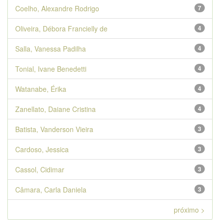
Coelho, Alexandre Rodrigo
7
Oliveira, Débora Francielly de
4
Salla, Vanessa Padilha
4
Tonial, Ivane Benedetti
4
Watanabe, Érika
4
Zanellato, Daiane Cristina
4
Batista, Vanderson Vieira
3
Cardoso, Jessica
3
Cassol, Cidimar
3
Câmara, Carla Daniela
3
próximo >