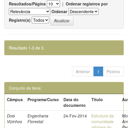
Resultados/Página
|
Ordenar registros por
Ordenar
Registro(s)
Resultado 1-3 de 3.
Anterior
1
Póximo
Conjunto de itens:
Câmpus
Programa/Curso
Data do
Título
Au
documento
Dois
Engenharia
24-Fev-2014
Estrutura da
Mo
Vizinhos
Florestal
comunidade
Am
arbórea do
Pa