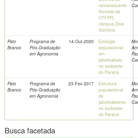
remanescente
Ca
florestal da
UTFPR,
câmpus Dois
Vizinhos
Pato
Programa de
14-Out-2020
Ecologia
Mo
Branco
Pós-Graduação
populacional
Am
em Agronomia
em
Pa
jaboticabais
Ca
no sudoeste
do Paraná
Pato
Programa de
23-Fev-2017
Estrutura
Mo
Branco
Pós-Graduação
populacional
Am
em Agronomia
de
Pa
jaboticabeiras
Ca
no sudoeste
do Paraná
Busca facetada