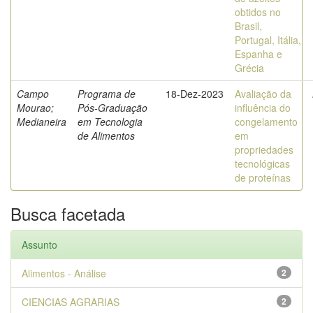
obtidos no
Brasil,
Portugal, Itália,
Espanha e
Grécia
Campo
Programa de
18-Dez-2023
Avaliação da
Mourao;
Pós-Graduação
influência do
Medianeira
em Tecnologia
congelamento
de Alimentos
em
propriedades
tecnológicas
de proteínas
Busca facetada
Assunto
Alimentos - Análise
2
CIENCIAS AGRARIAS
2