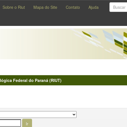
Sobre o Riut
Mapa do Site
Contato
Ajuda
lógica Federal do Paraná (RIUT)