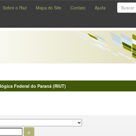
Sobre o Riut
Mapa do Site
Contato
Ajuda
lógica Federal do Paraná (RIUT)