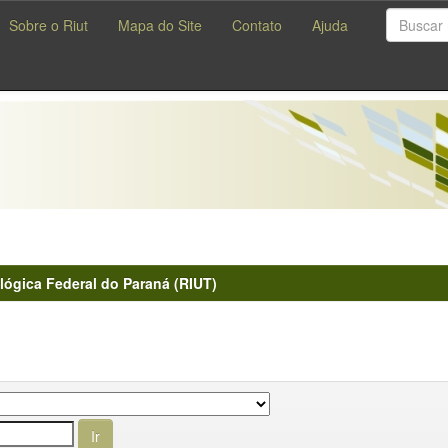
Sobre o Riut
Mapa do Site
Contato
Ajuda
lógica Federal do Paraná (RIUT)