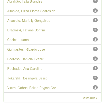
Abrahão, Taila Brandes
2
Almeida, Luiza Flores Soares de
2
Anacleto, Marielly Gonçalves
2
Breginski, Tatiane Bonfim
2
Cechin, Luana
2
Guimarães, Ricardo José
2
Pedroso, Daniela Evaniki
2
Rachadel, Ana Carolina
2
Tokarski, Rosângela Basso
2
Vieira, Gabriel Felipe Pryjma Car...
2
próximo >