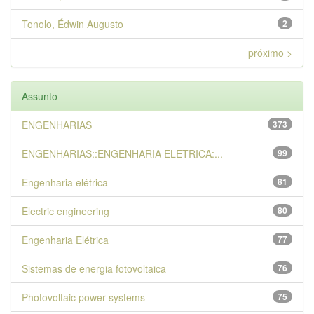
Tonolo, Édwin Augusto
2
próximo >
Assunto
ENGENHARIAS
373
ENGENHARIAS::ENGENHARIA ELETRICA:...
99
Engenharia elétrica
81
Electric engineering
80
Engenharia Elétrica
77
Sistemas de energia fotovoltaica
76
Photovoltaic power systems
75