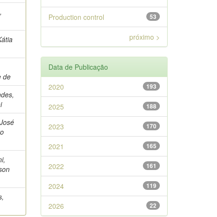
,
Production control
53
a
próximo >
Kátia
Data de Publicação
e de
2020
193
ndes,
i
2025
188
 José
2023
170
to
2021
165
i,
2022
161
son
2024
119
s,
2026
22