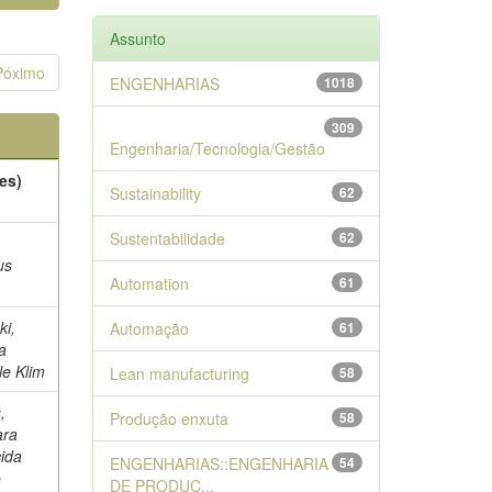
Assunto
Póximo
ENGENHARIAS
1018
309
Engenharia/Tecnologia/Gestão
es)
Sustainability
62
Sustentabilidade
62
,
us
Automation
61
ki,
Automação
61
a
le Klim
Lean manufacturing
58
,
Produção enxuta
58
ara
ida
ENGENHARIAS::ENGENHARIA
54
o
DE PRODUC...