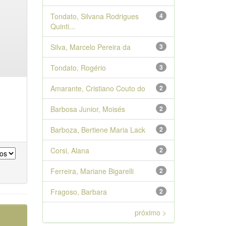
Tondato, Silvana Rodrigues
4
Quinti...
Silva, Marcelo Pereira da
3
Tondato, Rogério
3
Amarante, Cristiano Couto do
2
Barbosa Junior, Moisés
2
Barboza, Bertiene Maria Lack
2
Corsi, Alana
2
Ferreira, Mariane Bigarelli
2
Fragoso, Barbara
2
próximo >