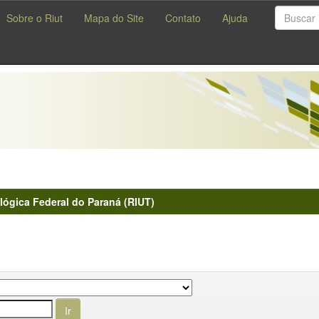
Sobre o Riut
Mapa do Site
Contato
Ajuda
lógica Federal do Paraná (RIUT)