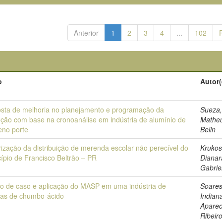
Anterior
1
2
3
4
...
102
o
Autor(
sta de melhoria no planejamento e programação da
Sueza
ção com base na cronoanálise em indústria de alumínio de
Mathe
eno porte
Belin
rização da distribuição de merenda escolar não perecível do
Krukos
ípio de Francisco Beltrão – PR
Dianar
Gabrie
o de caso e aplicação do MASP em uma indústria de
Soares
ias de chumbo-ácido
Indian
Aparec
Ribeir