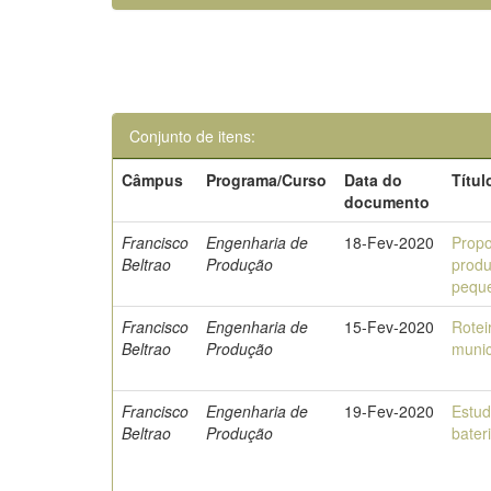
Conjunto de itens:
Câmpus
Programa/Curso
Data do
Títul
documento
Francisco
Engenharia de
18-Fev-2020
Propo
Beltrao
Produção
produ
pequ
Francisco
Engenharia de
15-Fev-2020
Rotei
Beltrao
Produção
munic
Francisco
Engenharia de
19-Fev-2020
Estud
Beltrao
Produção
bater