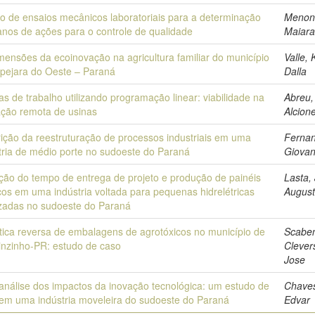
o de ensaios mecânicos laboratoriais para a determinação
Menon
anos de ações para o controle de qualidade
Maiar
mensões da ecoinovação na agricultura familiar do município
Valle, 
apejara do Oeste – Paraná
Dalla
as de trabalho utilizando programação linear: viabilidade na
Abreu,
ção remota de usinas
Alcion
ição da reestruturação de processos industriais em uma
Ferna
tria de médio porte no sudoeste do Paraná
Giovan
ão do tempo de entrega de projeto e produção de painéis
Lasta,
icos em uma indústria voltada para pequenas hidrelétricas
Augus
izadas no sudoeste do Paraná
tica reversa de embalagens de agrotóxicos no município de
Scaben
nzinho-PR: estudo de caso
Clever
Jose
nálise dos impactos da inovação tecnológica: um estudo de
Chave
em uma indústria moveleira do sudoeste do Paraná
Edvar