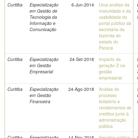
Curitiba
Especialização
6-Jun-2014
Uma análise da
em Gestão de
maturidade e da
Tecnologia da
usabilidade do
Informação e
portal público da
Comunicação
secretaria da
fazenda do
estado do
Paraná
Curitiba
Especialização
24-Set-2018
Impacto da
em Gestão
geração Z na
Empresarial
gestão
empresarial
Curitiba
Especialização
24-Ago-2018
Análise do
em Gestão
processo
Financeira
licitatório e
recebimentos de
créditos junto à
administração
pública
Curitiba
Especialização
14-Nov-2018
Servidor público