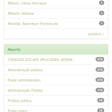
Albano, Carlos Henrique
1
Aliberto, Melissa
1
Almeida, Ademilson Ferreira de
1
próximo >
Assunto
CIENCIAS SOCIAIS APLICADAS::ADMIN...
579
Administração pública
219
Public administration
219
Administração Pública
119
Política pública
76
Public policy
75