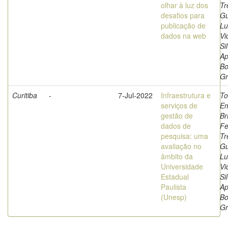
olhar à luz dos
Tr
desafios para
Gu
publicação de
Lu
dados na web
Vi
Si
Ap
Bo
Gr
Curitiba
-
7-Jul-2022
Infraestrutura e
To
serviços de
Em
gestão de
Br
dados de
Fe
pesquisa: uma
Tr
avaliação no
Gu
âmbito da
Lu
Universidade
Vi
Estadual
Si
Paulista
Ap
(Unesp)
Bo
Gr