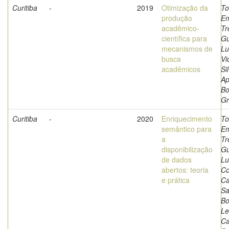
Curitiba
-
2019
Otimização da
To
produção
Em
acadêmico-
Tr
científica para
Gu
mecanismos de
Lu
busca
Vi
acadêmicos
Si
Ap
Bo
Gr
Curitiba
-
2020
Enriquecimento
To
semântico para
Em
a
Tr
disponibilização
Gu
de dados
Lu
abertos: teoria
Co
e prática
Ca
Sa
Bo
Le
Ca