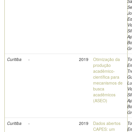
Sa
Se
Jo
Ed
Vi
Si
Ap
Bo
Gr
Curitiba
-
2019
Otimização da
To
produção
Em
acadêmico-
Tr
científica para
Gu
mecanismos de
Lu
busca
Vi
acadêmicos
Si
(ASEO)
Ap
Bo
Gr
Curitiba
-
2019
Dados abertos
To
CAPES: um
Em