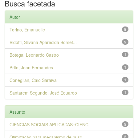
Busca facetada
Autor
Torino, Emanuelle
5
Vidotti, Silvana Aparecida Borset...
5
Botega, Leonardo Castro
1
Brito, Jean Fernandes
1
Coneglian, Caio Saraiva
1
Santarem Segundo, José Eduardo
1
Assunto
CIENCIAS SOCIAIS APLICADAS::CIENC...
5
Otimização para mecanismo de busc...
2