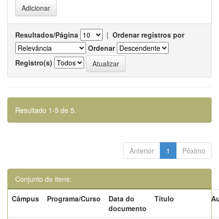
Resultados/Página
|
Ordenar registros por
Ordenar
Registro(s)
Resultado 1-5 de 5.
Anterior
1
Póximo
Conjunto de itens:
Câmpus
Programa/Curso
Data do
Título
Au
documento