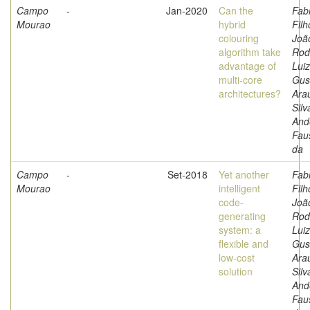
Campo
-
Jan-2020
Can the
Fabr
Mourao
hybrid
Filh
colouring
Joã
algorithm take
Rod
advantage of
Luiz
multi-core
Gus
architectures?
Arau
Silv
And
Fau
da
Campo
-
Set-2018
Yet another
Fabr
Mourao
intelligent
Filh
code-
Joã
generating
Rod
system: a
Luiz
flexible and
Gus
low-cost
Arau
solution
Silv
And
Fau