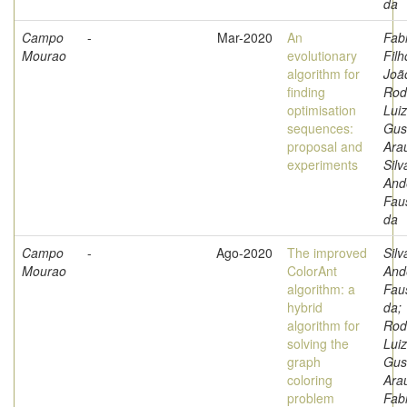
da
Campo
-
Mar-2020
An
Fabr
Mourao
evolutionary
Filh
algorithm for
Joã
finding
Rod
optimisation
Luiz
sequences:
Gus
proposal and
Arau
experiments
Silv
And
Fau
da
Campo
-
Ago-2020
The improved
Silv
Mourao
ColorAnt
And
algorithm: a
Fau
hybrid
da;
algorithm for
Rod
solving the
Luiz
graph
Gus
coloring
Arau
problem
Fabr