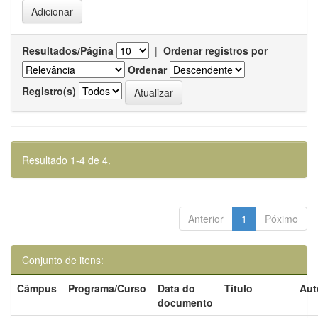
Resultados/Página
|
Ordenar registros por
Ordenar
Registro(s)
Resultado 1-4 de 4.
Anterior
1
Póximo
Conjunto de itens:
Câmpus
Programa/Curso
Data do
Título
Aut
documento