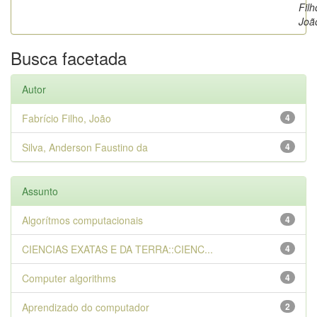
Filh
Joã
Busca facetada
Autor
Fabrício Filho, João
4
Silva, Anderson Faustino da
4
Assunto
Algorítmos computacionais
4
CIENCIAS EXATAS E DA TERRA::CIENC...
4
Computer algorithms
4
Aprendizado do computador
2