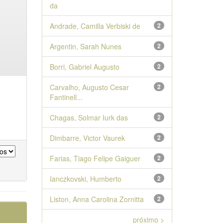
da
Andrade, Camilla Verbiski de
2
Argentin, Sarah Nunes
2
Borri, Gabriel Augusto
2
Carvalho, Augusto Cesar
2
Fantinell...
Chagas, Solmar Iurk das
2
Dimbarre, Victor Vaurek
2
Farias, Tiago Felipe Gaiguer
2
Ianczkovski, Humberto
2
Liston, Anna Carolina Zornitta
2
próximo >