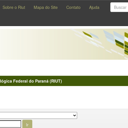
Sobre o Riut
Mapa do Site
Contato
Ajuda
lógica Federal do Paraná (RIUT)