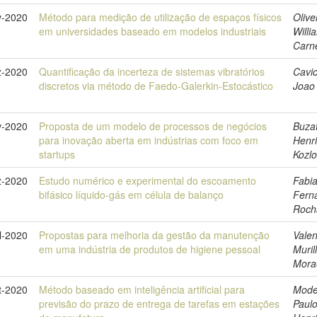
v-2020
Método para medição de utilização de espaços físicos
Olive
em universidades baseado em modelos industriais
Willi
Carn
z-2020
Quantificação da incerteza de sistemas vibratórios
Cavic
discretos via método de Faedo-Galerkin-Estocástico
Joao
v-2020
Proposta de um modelo de processos de negócios
Buzat
para inovação aberta em indústrias com foco em
Henr
startups
Kozlo
z-2020
Estudo numérico e experimental do escoamento
Fabi
bifásico líquido-gás em célula de balanço
Fern
Roch
l-2020
Propostas para melhoria da gestão da manutenção
Valen
em uma indústria de produtos de higiene pessoal
Muril
Mora
t-2020
Método baseado em inteligência artificial para
Modes
previsão do prazo de entrega de tarefas em estações
Paul