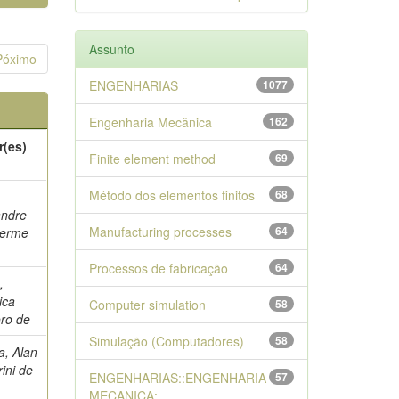
Assunto
Póximo
ENGENHARIAS
1077
Engenharia Mecânica
162
r(es)
Finite element method
69
Método dos elementos finitos
68
andre
Manufacturing processes
64
herme
Processos de fabricação
64
,
ica
Computer simulation
58
oro de
Simulação (Computadores)
58
a, Alan
ini de
ENGENHARIAS::ENGENHARIA
57
MECANICA:...