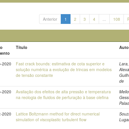
Anterior
1
2
3
4
...
108
do
Título
Auto
ento
o-2020
Fast crack bounds: estimativa de cota superior e
Lara,
solução numérica a evolução de trincas em modelos
Alex
de tensão constante
Guil
de
o-2020
Avaliação dos efeitos de alta pressão e temperatura
Mello
na reologia de fluidos de perfuração à base olefina
Gess
Pala
z-2020
Lattice Boltzmann method for direct numerical
Souz
simulation of viscoplastic turbulent flow
Lugar