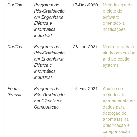
Curitiba
Programa de
17-Dez-2020
Metodologia de
Pós-Graduação
projeto de
em Engenharia
software
Elétrica e
orientado a
Informática
notificações
Industrial
Curitiba
Programa de
28-Jan-2021
Mobile robots: a
Pós-Graduação
study on sensing
em Engenharia
and perception
Elétrica e
systems
Informática
Industrial
Ponta
Programa de
5-Fev-2021
Análise de
Grossa
Pós-Graduação
métodos de
em Ciência da
agrupamento de
Computação
dados para
detecção de
anomalias na
precificação e
categorização