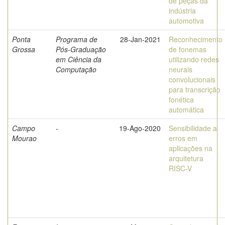
de peças da
indústria
automotiva
Ponta
Programa de
28-Jan-2021
Reconhecimento
Grossa
Pós-Graduação
de fonemas
em Ciência da
utilizando redes
Computação
neurais
convolucionais
para transcrição
fonética
automática
Campo
-
19-Ago-2020
Sensibilidade a
Mourao
erros em
aplicações na
arquitetura
RISC-V