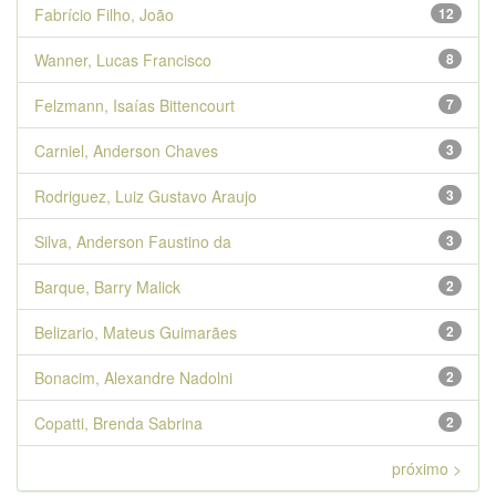
Fabrício Filho, João
12
Wanner, Lucas Francisco
8
Felzmann, Isaías Bittencourt
7
Carniel, Anderson Chaves
3
Rodriguez, Luiz Gustavo Araujo
3
Silva, Anderson Faustino da
3
Barque, Barry Malick
2
Belizario, Mateus Guimarães
2
Bonacim, Alexandre Nadolni
2
Copatti, Brenda Sabrina
2
próximo >