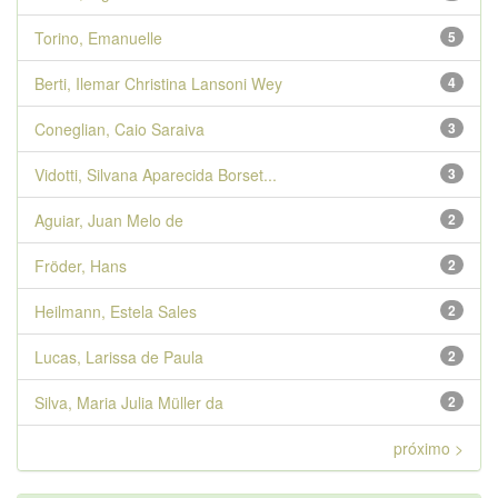
Torino, Emanuelle
5
Berti, Ilemar Christina Lansoni Wey
4
Coneglian, Caio Saraiva
3
Vidotti, Silvana Aparecida Borset...
3
Aguiar, Juan Melo de
2
Fröder, Hans
2
Heilmann, Estela Sales
2
Lucas, Larissa de Paula
2
Silva, Maria Julia Müller da
2
próximo >