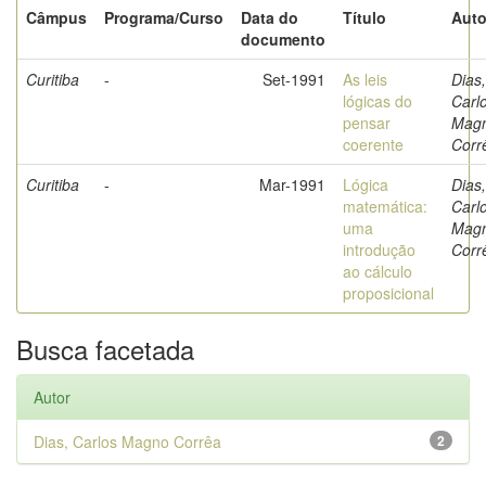
Câmpus
Programa/Curso
Data do
Título
Auto
documento
Curitiba
-
Set-1991
As leis
Dias,
lógicas do
Carl
pensar
Mag
coerente
Corr
Curitiba
-
Mar-1991
Lógica
Dias,
matemática:
Carl
uma
Mag
introdução
Corr
ao cálculo
proposicional
Busca facetada
Autor
Dias, Carlos Magno Corrêa
2