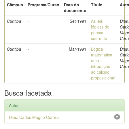
Câmpus
Programa/Curso
Data do
Título
Auto
documento
Curitiba
-
Set-1991
As leis
Dias,
lógicas do
Carl
pensar
Mag
coerente
Corr
Curitiba
-
Mar-1991
Lógica
Dias,
matemática:
Carl
uma
Mag
introdução
Corr
ao cálculo
proposicional
Busca facetada
Autor
Dias, Carlos Magno Corrêa
2