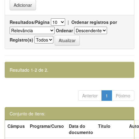
Resultados/Página
|
Ordenar registros por
Ordenar
Registro(s)
Resultado 1-2 de 2.
Anterior
1
Póximo
Conjunto de itens:
Câmpus
Programa/Curso
Data do
Título
Auto
documento