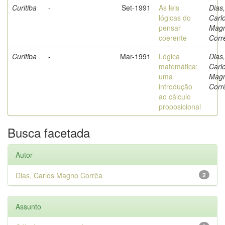
Curitiba
-
Set-1991
As leis
Dias,
lógicas do
Carl
pensar
Mag
coerente
Corr
Curitiba
-
Mar-1991
Lógica
Dias,
matemática:
Carl
uma
Mag
introdução
Corr
ao cálculo
proposicional
Busca facetada
Autor
Dias, Carlos Magno Corrêa
2
Assunto