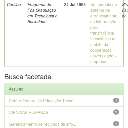
Curitiba
Programa de
24-Jul-1998
Um modelo de
Str
Pós-Graduação
sistema de
Fa
em Tecnologia e
gerenciamento
do 
Sociedade
da informação
para
transferência
tecnológica no
âmbito da
cooperação
universidade -
empresa
Busca facetada
Assunto
Centro Federal de Educação Tecnol...
1
CIENCIAS HUMANAS
1
Gerenciamento de recursos de info...
1