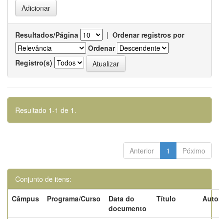
Resultados/Página
|
Ordenar registros por
Ordenar
Registro(s)
Resultado 1-1 de 1.
Anterior
1
Póximo
Conjunto de itens:
Câmpus
Programa/Curso
Data do
Título
Auto
documento