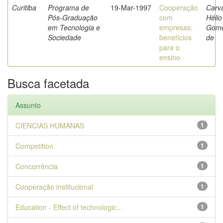
Curitiba
Programa de
19-Mar-1997
Cooperação
Carva
Pós-Graduação
com
Hélio
em Tecnologia e
empresas:
Gom
Sociedade
benefícios
de
para o
ensino
Busca facetada
Assunto
CIENCIAS HUMANAS
1
Competition
1
Concorrência
1
Cooperação institucional
1
Education - Effect of technologic...
1