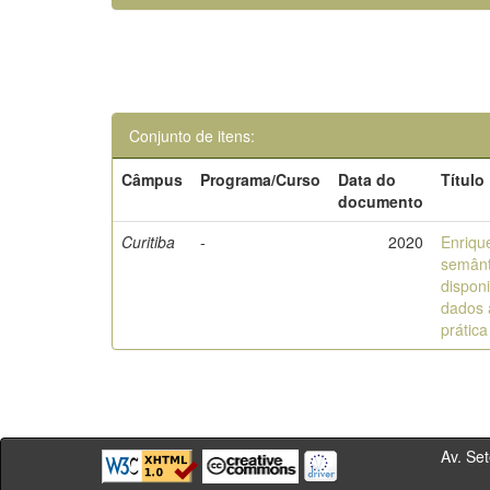
Conjunto de itens:
Câmpus
Programa/Curso
Data do
Título
documento
Curitiba
-
2020
Enriqu
semânt
disponi
dados a
prática
Av. Sete de Se