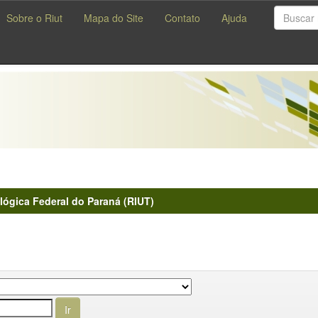
Sobre o Riut
Mapa do Site
Contato
Ajuda
lógica Federal do Paraná (RIUT)