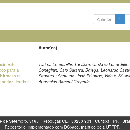
Anterior
1
Autor(es)
ecimento
Torino, Emanuelle; Trevisan, Gustavo Lunardelli;
ico para a
Coneglian, Caio Saraiva; Botega, Leonardo Castr
bilização de
Santarem Segundo, José Eduardo; Vidotti, Silvan
bertos: teoria e
Aparecida Borsetti Gregorio
tembro, 3165 - Rebouças CEP 80230-901 - Curitiba 
Repositório, implementado com DSpace, mantido pela UTFPR