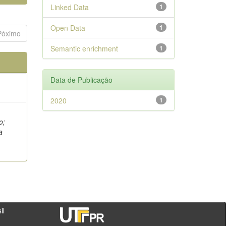
Linked Data
1
Open Data
1
Póximo
Semantic enrichment
1
Data de Publicação
2020
1
o;
a
- PR - Brasil