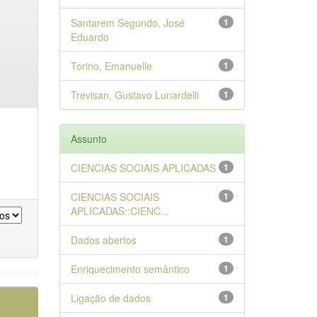
Santarem Segundo, José
1
Eduardo
Torino, Emanuelle
1
Trevisan, Gustavo Lunardelli
1
Assunto
CIENCIAS SOCIAIS APLICADAS
1
CIENCIAS SOCIAIS
1
APLICADAS::CIENC...
Dados abertos
1
Enriquecimento semântico
1
Ligação de dados
1