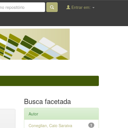
Entrar em:
Busca facetada
Autor
Coneglian, Caio Saraiva
1