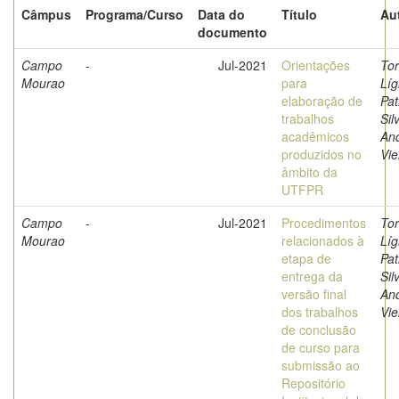
Câmpus
Programa/Curso
Data do
Título
Au
documento
Campo
-
Jul-2021
Orientações
Tor
Mourao
para
Líg
elaboração de
Pat
trabalhos
Sil
acadêmicos
And
produzidos no
Vie
âmbito da
UTFPR
Campo
-
Jul-2021
Procedimentos
Tor
Mourao
relacionados à
Líg
etapa de
Pat
entrega da
Sil
versão final
And
dos trabalhos
Vie
de conclusão
de curso para
submissão ao
Repositório