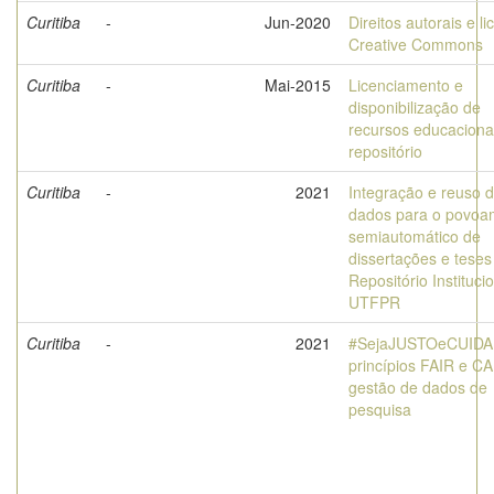
Curitiba
-
Jun-2020
Direitos autorais e l
Creative Commons
Curitiba
-
Mai-2015
Licenciamento e
disponibilização de
recursos educaciona
repositório
Curitiba
-
2021
Integração e reuso 
dados para o povoa
semiautomático de
dissertações e teses
Repositório Instituci
UTFPR
Curitiba
-
2021
#SejaJUSTOeCUID
princípios FAIR e C
gestão de dados de
pesquisa