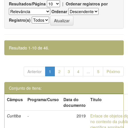
Resultados/Página
|
Ordenar registros por
Ordenar
Registro(s)
Resultado 1-10 de 46.
Anterior
1
2
3
4
...
5
Póximo
Conjunto de itens:
Câmpus
Programa/Curso
Data do
Título
documento
Curitiba
-
2019
Enlace de objetos dig
no contexto da publ
científica ampliada