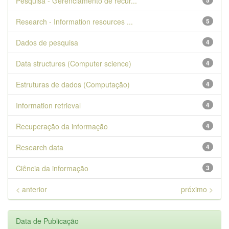
Pesquisa - Gerenciamento de recur...
5
Research - Information resources ...
5
Dados de pesquisa
4
Data structures (Computer science)
4
Estruturas de dados (Computação)
4
Information retrieval
4
Recuperação da informação
4
Research data
4
Ciência da informação
3
< anterior
próximo >
Data de Publicação