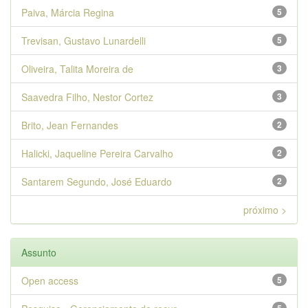
Paiva, Márcia Regina
5
Trevisan, Gustavo Lunardelli
5
Oliveira, Talita Moreira de
3
Saavedra Filho, Nestor Cortez
3
Brito, Jean Fernandes
2
Halicki, Jaqueline Pereira Carvalho
2
Santarem Segundo, José Eduardo
2
próximo >
Assunto
Open access
5