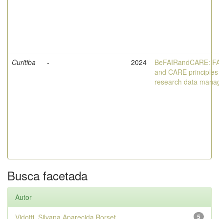
Curitiba
-
2024
BeFAIRandCARE: F
and CARE principles 
research data mana
Busca facetada
Autor
Vidotti, Silvana Aparecida Borset...
5