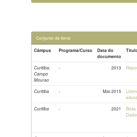
Conjunto de itens:
Câmpus
Programa/Curso
Data do
Títul
documento
Curitiba;
-
2013
Repos
Campo
Mourao
Curitiba
-
Mai-2015
Licen
educa
Curitiba
-
2021
Boas 
Dado