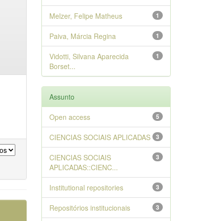
Melzer, Felipe Matheus
1
Paiva, Márcia Regina
1
Vidotti, Silvana Aparecida
1
Borset...
Assunto
Open access
5
CIENCIAS SOCIAIS APLICADAS
3
CIENCIAS SOCIAIS
3
APLICADAS::CIENC...
Institutional repositories
3
Repositórios institucionais
3