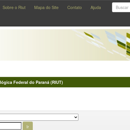
Sobre o Riut
Mapa do Site
Contato
Ajuda
lógica Federal do Paraná (RIUT)