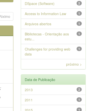
DSpace (Software)
2
Access to Information Law
1
Póximo
Arquivos abertos
1
Bibliotecas - Orientação aos
1
estu...
Challenges for providing web
1
data
e
próximo >
e
Data de Publicação
;
2013
2
i
2011
1
2015
1