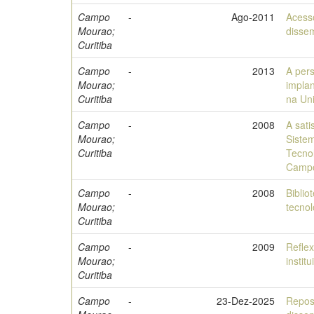
Campo
-
Ago-2011
Acess
Mourao;
dissem
Curitiba
Campo
-
2013
A pers
Mourao;
impla
Curitiba
na Un
Campo
-
2008
A sati
Mourao;
Siste
Curitiba
Tecno
Camp
Campo
-
2008
Biblio
Mourao;
tecnol
Curitiba
Campo
-
2009
Reflex
Mourao;
instit
Curitiba
Campo
-
23-Dez-2025
Reposi