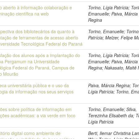
o aberto à informação colaboração e
Torino, Lígia Patrícia; Tor
inação científica na web
Emanuelle; Paiva, Márcia
Regina
pectiva dos bibliotecários da quanto à
Torino, Emanuelle; Torino
ntação de ferramentas de acesso aberto
Patrícia; Melzer, Felipe 
iversidade Tecnológica Federal do Paraná
sfação dos alunos após a implantação do
Torino, Lígia Patrícia; Tor
ma Pergamum na Universidade
Emanuelle; Paiva, Márcia
lógica Federal do Paraná, Campus de
Regina; Nakasato, Maitê 
o Mourão
teca universitária pública e o uso da
Paiva, Márcia Regina; Tor
ogia da informação nos seus serviços
Lígia Patrícia; Torino, Em
ões sobre política de informação em
Torino, Emanuelle; Silva,
uições acadêmicas: a via verde em foco
Terezinha Elisabeth da; T
Lígia Patrícia
tório digital como ambiente de
Berti, Ilemar Christina La