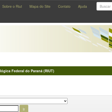
Sobre o Riut
Mapa do Site
Contato
Ajuda
lógica Federal do Paraná (RIUT)