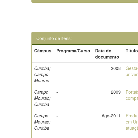
Conjunto de itens:
Câmpus
Programa/Curso
Data do
Títul
documento
Curitiba;
-
2008
Gestão
Campo
univer
Mourao
Campo
-
2009
Portai
Mourao;
compa
Curitiba
Campo
-
Ago-2011
Produt
Mourao;
em Un
Curitiba
atuaçã