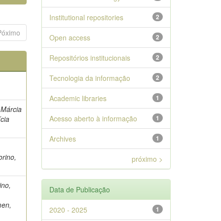
Institutional repositories
2
Póximo
Open access
2
Repositórios institucionais
2
Tecnologia da informação
2
Academic libraries
1
 Márcia
Acesso aberto à informação
1
ícia
Archives
1
orino,
próximo >
ino,
Data de Publicação
men,
2020 - 2025
1