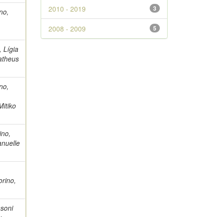
2010 - 2019
3
ino,
2008 - 2009
5
, Lígia
Matheus
ino,
Mitiko
ino,
anuelle
orino,
nsoni