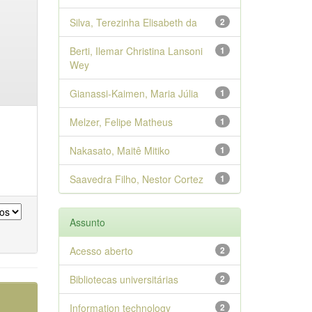
Silva, Terezinha Elisabeth da
2
Berti, Ilemar Christina Lansoni
1
Wey
Gianassi-Kaimen, Maria Júlia
1
Melzer, Felipe Matheus
1
Nakasato, Maitê Mitiko
1
Saavedra Filho, Nestor Cortez
1
Assunto
Acesso aberto
2
Bibliotecas universitárias
2
Information technology
2