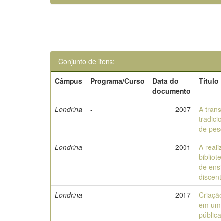
Conjunto de itens:
Câmpus
Programa/Curso
Data do
Título
documento
Londrina
-
2007
A trans
tradici
de pes
Londrina
-
2001
A real
biblio
de ens
discen
Londrina
-
2017
Criação
em uma
públic