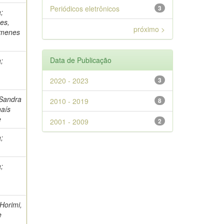
Periódicos eletrônicos
3
;
es,
próximo >
Gimenes
Data de Publicação
;
2020 - 2023
3
 Sandra
2010 - 2019
8
haís
e
2001 - 2009
2
;
;
 Horimi,
e