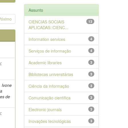
Assunto
Póximo
CIENCIAS SOCIAIS
13
APLICADAS::CIENC...
Information services
4
Serviços de informação
4
Academic libraries
3
;
Bibliotecas universitárias
3
, Ivone
Ciência da informação
3
da
es de
Comunicação científica
3
Electronic journals
3
;
Inovações tecnológicas
3