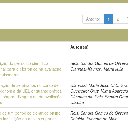
Anterior
1
2
Autor(es)
ição do periódico científico
Reis, Sandra Gomes de Oliveira
onal para o eletrônico na avaliação
Giannasi-Kaimen, Maria Júlia
quisadores
ização de seminários no curso de
Giannasi, Maria Júlia; Di Chiara
teconomia da UEL enquanto prática
Guerreiro; Cruz, Vilma Apareci
ino/aprendizagem ou de avaliação
Gimenes da; Reis, Sandra Gom
te
Oliveira
 de um periódico científico online
Reis, Sandra Gomes de Oliveira
 instituição de ensino superior
Catelão, Evandro de Melo
a