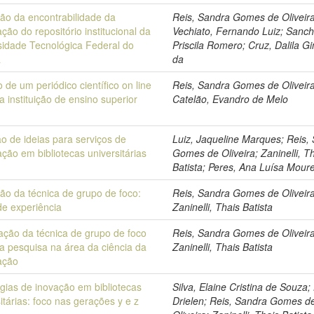
ção da encontrabilidade da
Reis, Sandra Gomes de Oliveira
ção do repositório institucional da
Vechiato, Fernando Luiz; Sanch
sidade Tecnológica Federal do
Priscila Romero; Cruz, Dalila 
á
da
 de um periódico científico on line
Reis, Sandra Gomes de Oliveira
 instituição de ensino superior
Catelão, Evandro de Melo
a
o de ideias para serviços de
Luiz, Jaqueline Marques; Reis,
ção em bibliotecas universitárias
Gomes de Oliveira; Zaninelli, T
Batista; Peres, Ana Luísa Mour
ção da técnica de grupo de foco:
Reis, Sandra Gomes de Oliveira
de experiência
Zaninelli, Thais Batista
cação da técnica de grupo de foco
Reis, Sandra Gomes de Oliveira
 pesquisa na área da ciência da
Zaninelli, Thais Batista
ação
égias de inovação em bibliotecas
Silva, Elaine Cristina de Souza;
itárias: foco nas gerações y e z
Drielen; Reis, Sandra Gomes d