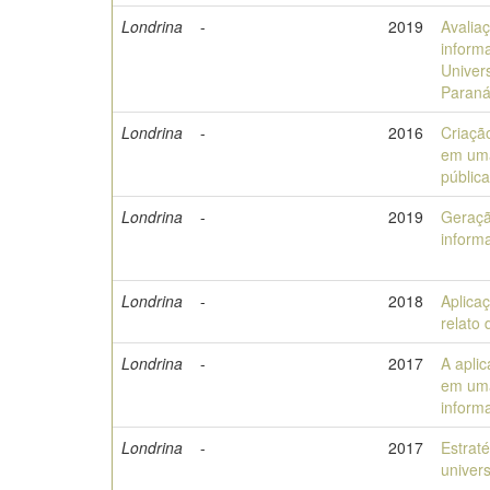
Londrina
-
2019
Avalia
informa
Univer
Paran
Londrina
-
2016
Criação
em uma
públic
Londrina
-
2019
Geraçã
informa
Londrina
-
2018
Aplica
relato 
Londrina
-
2017
A apli
em uma
inform
Londrina
-
2017
Estrat
univers