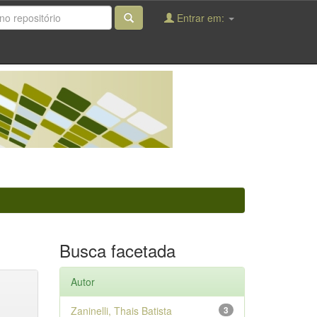
Entrar em:
Busca facetada
Autor
Zaninelli, Thais Batista
3