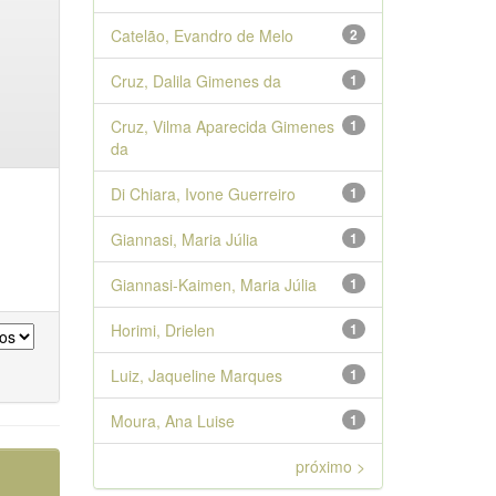
Catelão, Evandro de Melo
2
Cruz, Dalila Gimenes da
1
Cruz, Vilma Aparecida Gimenes
1
da
Di Chiara, Ivone Guerreiro
1
Giannasi, Maria Júlia
1
Giannasi-Kaimen, Maria Júlia
1
Horimi, Drielen
1
Luiz, Jaqueline Marques
1
Moura, Ana Luise
1
próximo >