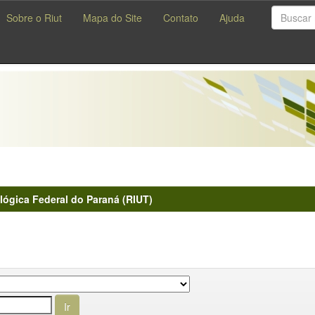
Sobre o Riut
Mapa do Site
Contato
Ajuda
lógica Federal do Paraná (RIUT)