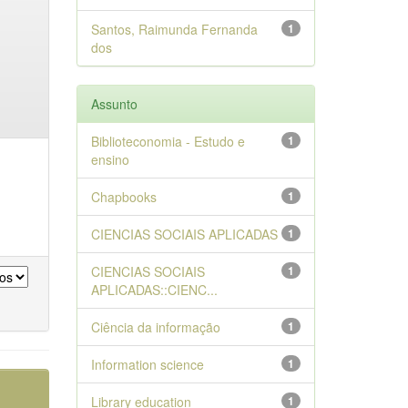
Santos, Raimunda Fernanda
1
dos
Assunto
Biblioteconomia - Estudo e
1
ensino
Chapbooks
1
CIENCIAS SOCIAIS APLICADAS
1
CIENCIAS SOCIAIS
1
APLICADAS::CIENC...
Ciência da informação
1
Information science
1
Library education
1