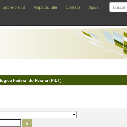
Sobre o Riut
Mapa do Site
Contato
Ajuda
lógica Federal do Paraná (RIUT)