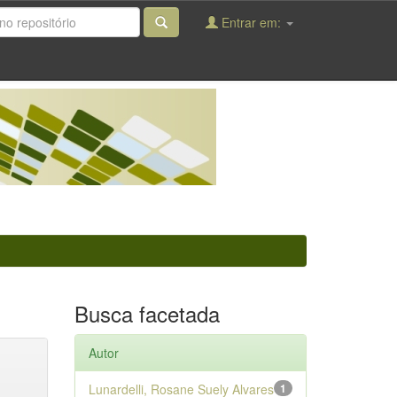
Entrar em:
Busca facetada
Autor
Lunardelli, Rosane Suely Alvares
1