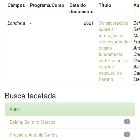
Câmpus
Programa/Curso
Data do
Título
Au
documento
Londrina
-
2021
Considerações
Bel
sobre a
Bel
formação de
Ma
professores do
Fra
ensino
Ant
fundamental
Car
de turno único
Dut
na rede
Ale
estadual do
Cam
Paraná
Mer
Busca facetada
Autor
Beloni, Belmiro Marcos
1
Frasson, Antonio Carlos
1