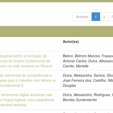
Anterior
1
2
Autor(es)
erações sobre a formação de
Beloni, Belmiro Marcos; Frasso
sores do ensino fundamental de
Antonio Carlos; Dutra, Alessan
único na rede estadual do Paraná
Camilo, Merielle
 de referência de competências e
Dutra, Alessandra; Santos, Giv
ades para o trabalho com leitura no
José Ferreira dos; Castilho, Ni
 fundamental II
Douglas
 ferramenta digital autodraw nas
Dutra, Alessandra; Rodrigues, 
de língua inglesa: uma experiência
Benites Guntendorfer
blended learning