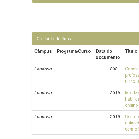
Conjunto de itens:
Câmpus
Programa/Curso
Data do
Título
documento
Londrina
-
2021
Consid
profes
turno 
Londrina
-
2019
Matriz
habilid
ensino
Londrina
-
2019
Uso da
aulas 
com o 