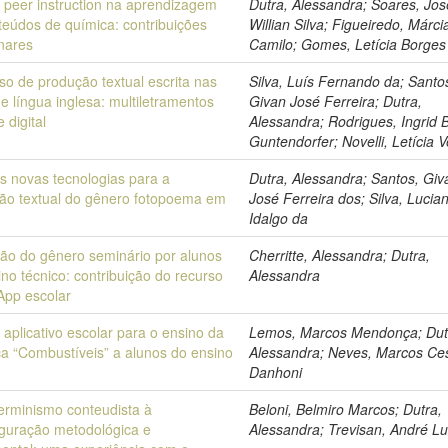
 peer instruction na aprendizagem
Dutra, Alessandra; Soares, Jos
teúdos de química: contribuições
Willian Silva; Figueiredo, Márci
inares
Camilo; Gomes, Letícia Borges
so de produção textual escrita nas
Silva, Luís Fernando da; Santo
e língua inglesa: multiletramentos
Givan José Ferreira; Dutra,
e digital
Alessandra; Rodrigues, Ingrid 
Guntendorfer; Novelli, Letícia V
s novas tecnologias para a
Dutra, Alessandra; Santos, Giv
ão textual do gênero fotopoema em
José Ferreira dos; Silva, Lucia
Idalgo da
ão do gênero seminário por alunos
Cherritte, Alessandra; Dutra,
no técnico: contribuição do recurso
Alessandra
 App escolar
 aplicativo escolar para o ensino da
Lemos, Marcos Mendonça; Dut
ca “Combustíveis” a alunos do ensino
Alessandra; Neves, Marcos Ce
Danhoni
erminismo conteudista à
Beloni, Belmiro Marcos; Dutra,
iguração metodológica e
Alessandra; Trevisan, André Lu