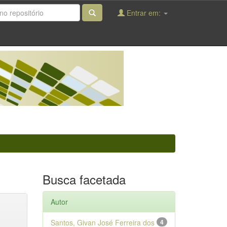
Entrar em:
Busca facetada
Autor
Santos, Givan José Ferreira dos
4