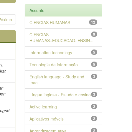
Assunto
Póximo
CIENCIAS HUMANAS
12
CIENCIAS
9
HUMANAS::EDUCACAO::ENSIN...
Information technology
5
Tecnologia da informação
5
n,
dra;
English language - Study and
3
teac...
an
lson
Língua inglesa - Estudo e ensino
3
Active learning
2
Ingrid
Aplicativos móveis
2
Aprendizagem ativa
2