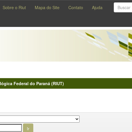
Sobre o Riut
Mapa do Site
Contato
Ajuda
lógica Federal do Paraná (RIUT)