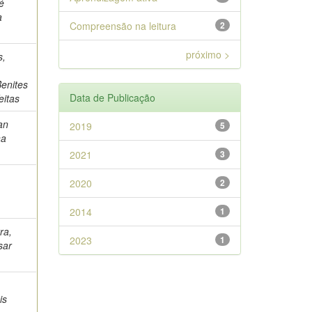
é
a
Compreensão na leitura
2
próximo >
s,
Benites
Data de Publicação
eitas
an
2019
5
na
2021
3
2020
2
2014
1
ra,
2023
1
sar
is