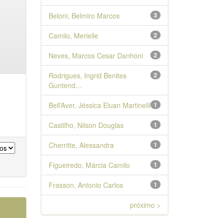
Beloni, Belmiro Marcos
3
Camilo, Merielle
2
Neves, Marcos Cesar Danhoni
2
Rodrigues, Ingrid Benites
2
Guntend...
Bell’Aver, Jéssica Eluan Martinelli
1
Castilho, Nilson Douglas
1
Cherritte, Alessandra
1
Figueiredo, Márcia Camilo
1
Frasson, Antonio Carlos
1
próximo >