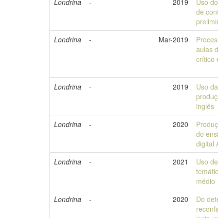
Londrina
-
2019
Uso do
de con
prelim
Londrina
-
Mar-2019
Proces
aulas d
crítico 
Londrina
-
2019
Uso da
produç
inglês
Londrina
-
2020
Produç
do ensi
digital
Londrina
-
2021
Uso de
temáti
médio
Londrina
-
2020
Do det
reconf