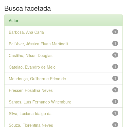
Busca facetada
Autor
Barbosa, Ana Carla
1
Bell’Aver, Jéssica Eluan Martinelli
1
Castilho, Nilson Douglas
1
Catelão, Evandro de Melo
1
Mendonça, Guilherme Primo de
1
Presser, Rosalina Neves
1
Santos, Luís Fernando Wiltemburg
1
Silva, Luciana Idalgo da
1
Souza, Florentina Neves
1