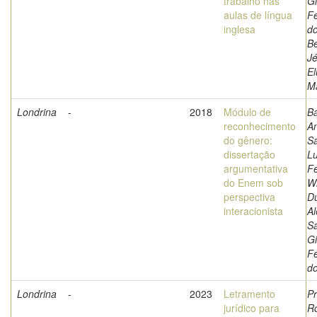
trabalho nas
G
aulas de língua
Fe
inglesa
do
Be
Jé
E
Ma
Londrina
-
2018
Módulo de
B
reconhecimento
An
do gênero:
Sa
dissertação
Lu
argumentativa
F
do Enem sob
Wi
perspectiva
Du
interacionista
Al
Sa
G
Fe
d
Londrina
-
2023
Letramento
Pr
jurídico para
Ro