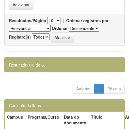
Resultados/Página
|
Ordenar registros por
Ordenar
Registro(s)
Resultado 1-6 de 6.
Anterior
1
Póximo
Conjunto de itens:
Câmpus
Programa/Curso
Data do
Título
A
documento