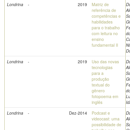
Londrina
-
2019
Matriz de
Du
referência de
Al
competências e
Sa
habilidades
G
para o trabalho
Fe
com leitura no
do
ensino
Ca
fundamental II
Ni
D
Londrina
-
2019
Uso das novas
Du
tecnologias
Al
para a
Sa
produção
G
textual do
Fe
gênero
do
fotopoema em
L
inglês
Id
Londrina
-
Dez-2014
Podcast e
Du
videocast: uma
Al
possibilidade de
Sa