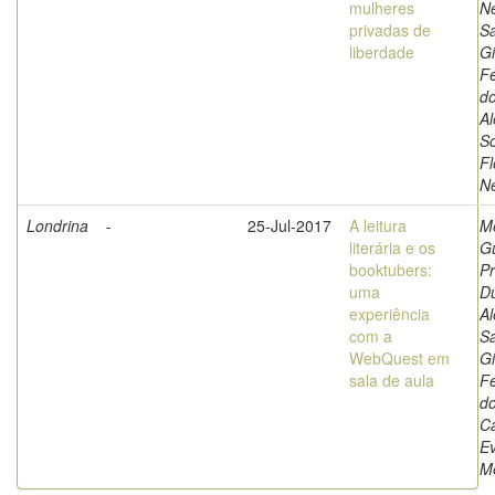
mulheres
N
privadas de
Sa
liberdade
G
Fe
do
Al
S
Fl
N
Londrina
-
25-Jul-2017
A leitura
M
literária e os
G
booktubers:
Pr
uma
Du
experiência
Al
com a
Sa
WebQuest em
G
sala de aula
Fe
do
Ca
E
M